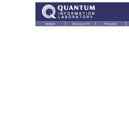
sisli
escort
sisli
escort
beylikduzu
escort
Темы курсовых работ дл
Квантовая оптика атомов и мол
Перепутанные квантовые состо
Резонансная флуоресценция дв
наночастицы,
при взаимодействии системы "
произвольной
поляризации, лазерным пучком 
Резонансная флуоресценция тр
наноантенн.
Плазмонные колебания в сферо